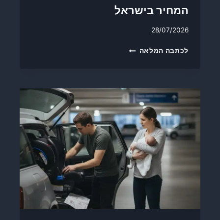
המחיר בישראל
28/07/2026
מ
לכתבה המלאה
ח
י
ר
ה
ד
ל
ק
ב
א
ו
ג
ו
ס
ט
2
0