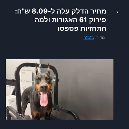
מחיר הדלק עלה ל-8.09 ש"ח:
פירוק 61 האגורות ולמה
התחזיות פספסו
מדור:
כלכלה