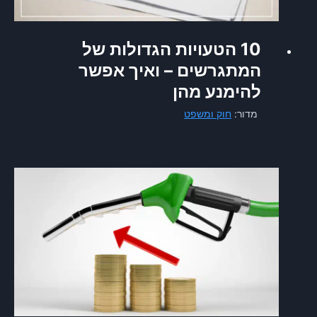
ת
ו
מ
10 הטעויות הגדולות של
ה
המתגרשים – ואיך אפשר
ק
ו
להימנע מהן
ר
מדור:
חוק ומשפט
ה
ע
ם
מ
ל
א
י
י
ש
ן
?