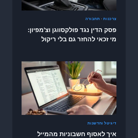
נ
ה
:
צרכנות
·
תחבורה
ה
מ
פסק הדין נגד פולקסווגן וצ'מפיון:
מ
מי זכאי להחזר גם בלי ריקול
ש
ק
ב
י
ן
ח
ו
ק
ה
פ
י
צ
ו
דיגיטל וחדשנות
י
י
איך לאסוף חשבוניות מהמייל
ם