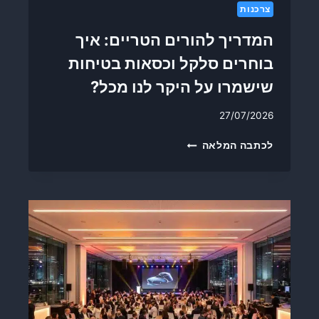
2
צרכנות
6
ע
המדריך להורים הטריים: איך
ד
בוחרים סלקל וכסאות בטיחות
י
י
שישמרו על היקר לנו מכל?
ן
ל
27/07/2026
א
פ
ה
לכתבה המלאה
ו
מ
ר
ד
ס
ר
ם
י
:
ך
כ
ל
ך
ה
ב
ו
א
ר
מ
י
ת
ם