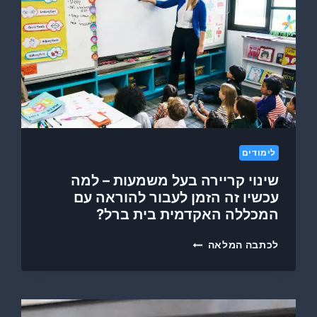
ו
א
י
ו
ה
ט
ו
ו
ר
מ
י
ט
ם
י
א
ב
ס
-
ו
2
לימודים
ר
0
:
2
שינוי קריירה בעל משמעות – למה
מ
6
עכשיו זה הזמן לעבור להוראה עם
ה
המכללה האקדמית בית ברל?
ח
ר
ש
י
לכתבה המלאה
י
ג
נ
ב
ו
ה
י
ג
ק