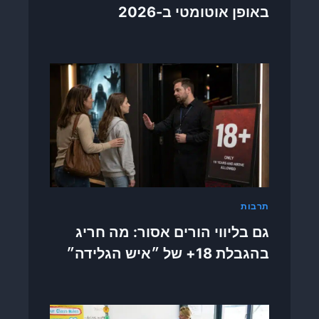
באופן אוטומטי ב-2026
ל
ב
י
ן
ה
ב
י
ט
ו
ח
ה
ל
א
תרבות
ו
מ
גם בליווי הורים אסור: מה חריג
י
בהגבלת 18+ של ״איש הגלידה״