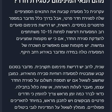
מהם תנאי המינימום לסגירת חדר?
עקרונית כל מסעדה קובעת את התנאים הספציפיים
שלה לסגירת חדר פרטי, אבל בדרך כלל מדובר במספר
פרמטרים בסיסיים. ראשית, יש דרישת מינימום סועדים
רוב המסעדות דורשות לפחות 10-15 משתתפים
להצדקת סגירת החדר, אם כי יש מקומות שמציעים
גמישות. יש מקומות שגם מאפשרים השכרה של
המסעדה כולה במידה ומדובר באירוע רחב היקף.
שנית, לרוב יש דרישת מינימום תקציבית. מדובר בסכום
קבוע שמבטיח למסעדה רווחיות סבירה מהאירוע. כמובן
שחשוב לשאול אם יש תוספת תשלום על סגירת החדר
עצמו, מעבר לעלות הארוחה, או שזה כלול בחבילה.
כדאי לברר כמה זמן מראש צריך להזמין כי חדרים
פרטיים מבוקשים ויש לתכנן מראש, במיוחד לתאריכים
פופולריים. מומלץ לשאול על המדיניות לגבי ביטולים