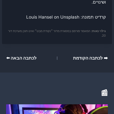
ושינויים.
קרדיט תמונה: Louis Hansel on Unsplash
גילוי נאות:
המאמר פורסם במסגרת מדור ״נקודת מבט״ ואינו תוכן מערכת דור
20.
ניווט
➡️ לכתבה הקודמת
לכתבה הבאה ⬅️
📰