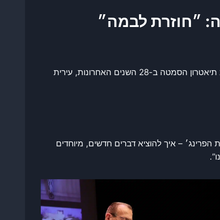
בשישי האחרון, ימים ספורים לפני פתיחת המערכה מול איראן, התקיימה מסיבת פרישה לשחקנית, הבמאית ומנכ״לית תיאטרון הסמטה ב-28 השנים האחרונות, עירית
 הפרינג׳ – איך להוציא דברים חדשים, מיוחדים
”.