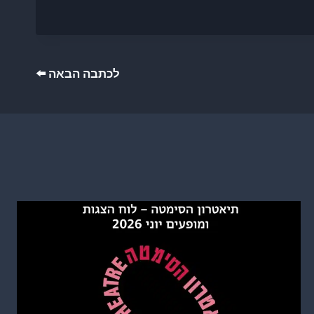
לכתבה הבאה ⬅️