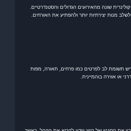
קולינרית שונה מהאירועים הגדולים והסטנדרטיים.
שלב מנות יצירתיות יותר ולהפתיע את האורחים.
יש תשומת לב לפרטים כמו פרחים, תאורה, מפות
ני או אווירה בוהמיינית.
, האווירה נוצרת בעיקר בזכות האנרגיה של האורחים והמוזיקה שמלווה את האירוע. חשוב לבחור DJ שמבין את הסגנון של הזוג ויודע לקרוא את הקהל. כאשר