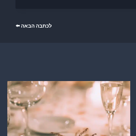
לכתבה הבאה ⬅️