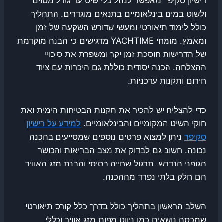
רישיון סקיפר מאפשר לנהל כלי שיט עד גודל מסוים
ולשוט במים בינלאומיים בתנאים מוגדרים. התהליך
כולל לימוד תיאורטי ומעשי שדורש השקעה של זמן
ומאמץ. מומחי YACHTIME מדגישים כי הבנה מוקדמת
של הדרישות חוסכת זמן יקר ומשפרת את סיכויי
ההצלחה. הכנה יסודית כוללת גם היכרות עם ציוד
חירום ותקנות עדכניות.
כדי להצליח יש להכיר את תקנות הבטיחות הימית ואת
חוקי השיט המקומיים והבינלאומיים.
למידע על רישיון
סקיפר
ניתן למצוא פרטים נוספים שמסייעים בהכנה
נכונה. חשוב גם לבדוק את מצב הבריאות והכושר
הגופני הנדרש. תרגול שחייה בסיסי והבנת מזג האוויר
הם חלק בלתי נפרד מההכנה.
השלב הראשון בתהליך כולל בדרך כלל קורס תיאורטי
שמכסה נושאים כמו ניווט מפות מזג אוויר וכללי