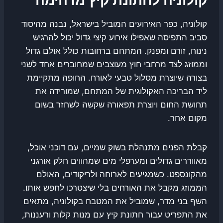
קולוניה, כפר האירועים המוביל בישראל, נבנה מהיסוד
סביב התפיסה שאפילו אירוע קיצי גדול יכול להרגיש
נינוח, זורם ומפנק. המתחם ברחובות כולל אולם גדול
וממוזג לצד מרחבי חוץ מעוצבים שמחוברים אחד לשני
בצורה שיוצרת מסלול טבעי לאורח. החופה מתקיימת
ליד הבריכה האקולוגית של המתחם, שמורידה את
תחושת החום ויוצרת תפאורה שקשה לשחזר בשום
מקום אחר.
קבלת הפנים מתנהלת בשוק שמיים, עם דוכני אוכל,
מאווררים גדולים ומערפלי מים שמהווים חלק אורגני
מהקונספט. כשמגיעים לארוחה ולריקודים, האולם
הממוזג מקבל את האורחים בלי שיצטרכו לחפש אותו.
השף בני מדר, שמוביל את המטבח בקולוניה, מתאים
את התפריט עבור חתונת קיץ עם מנות קלות ורעננות,