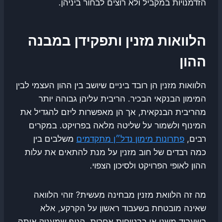
הזדמנויות במקביל ולא רוצים לבחור ביניהן.
הלוואות מזנין ותפקידן במבנה
ההון
הלוואות מזנין הן רובד ביניים שיושב בין ההון העצמי לבין
המימון הבנקאי הבכיר. הריבית עליהן גבוהה יותר
מהריבית הבנקאית, אך הן מאפשרות ליזם להגדיל את
המינוף ולשמור על שליטה מלאה בפרויקט. במקרים
רבים,
פתרונות מימון נדל״ן מתקדמים
משלבים בין
כמה רבדים של חוב מזנין על מנת להתאים את עלות
ההון לאופי הפרויקט ולסיכון הצפוי.
מה זה הלוואת מזנין מבחינה מעשית? זוהי הלוואה
שאינה מובטחת בשעבוד ראשון על הקרקע, אלא
בשעבוד משני או בבטוחות אחרות. הגוף שמעניק אותה