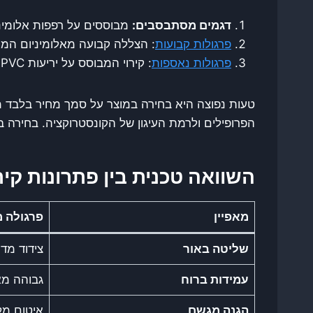
דגמים מסתבסבים:
מבוססים על רפפות אלומיני
פרגולות קבועות
: הצללה קבועה מאלומיניום המע
פרגולות נאספות
: קירוי המבוסס על יריעות PVC חזקות הנאספות לאחור ומאפשרות פתיחה מלאה לשמיים.
טעות נפוצה היא בחירה במוצר על סמך מחיר בלבד מ
הפרופילים ולרמת העיגון של הקונסטרוקציה. בחירה במ
השוואה טכנית בין פתרונות קירו
מאפיין
פרגולה 
שליטה באור
צידוד מד
עמידות ברוח
גבוהה מא
הגנה מגשם
איטום מל