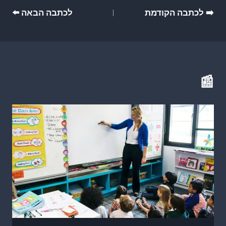
ניווט
➡️ לכתבה הקודמת
לכתבה הבאה ⬅️
📰