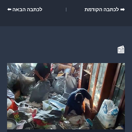
ניווט
➡️ לכתבה הקודמת
לכתבה הבאה ⬅️
📰