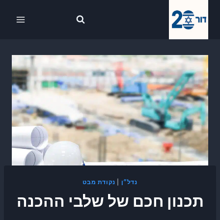
Ski
לתוכן
t
conten
נדל״ן
|
נקודת מבט
תכנון חכם של שלבי ההכנה