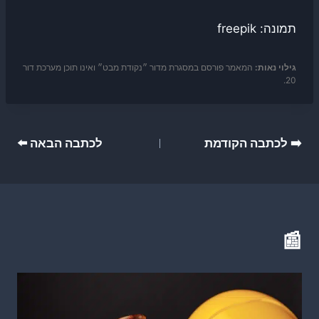
תמונה: freepik
גילוי נאות:
המאמר פורסם במסגרת מדור ״נקודת מבט״ ואינו תוכן מערכת דור
20.
ניווט
➡️ לכתבה הקודמת
לכתבה הבאה ⬅️
📰