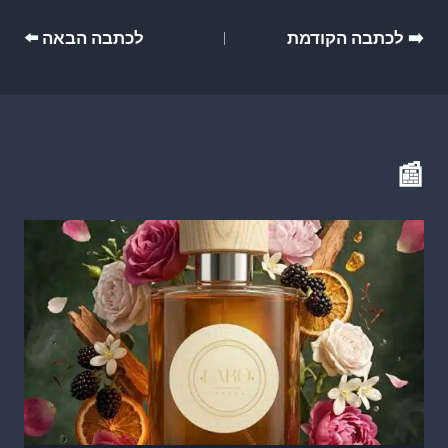
ניווט
➡️ לכתבה הקודמת
לכתבה הבאה ⬅️
📰