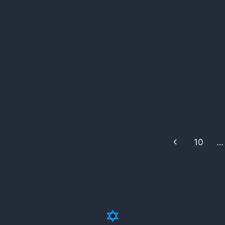
Next
10
…
Page