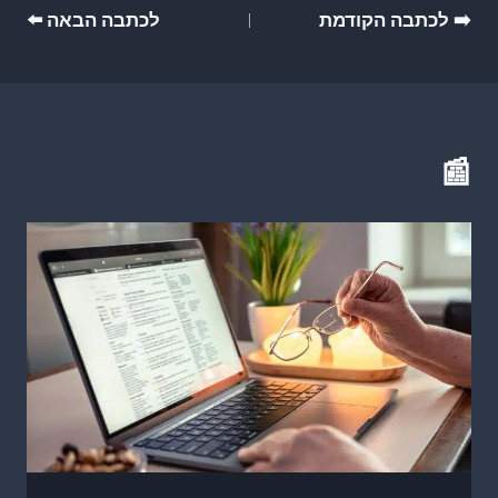
ניווט
➡️ לכתבה הקודמת
לכתבה הבאה ⬅️
📰