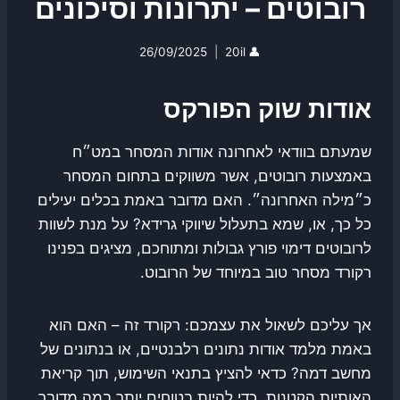
רובוטים – יתרונות וסיכונים
26/09/2025
20il
👤
אודות שוק הפורקס
שמעתם בוודאי לאחרונה אודות המסחר במט״ח
באמצעות רובוטים, אשר משווקים בתחום המסחר
כ״מילה האחרונה״. האם מדובר באמת בכלים יעילים
כל כך, או, שמא בתעלול שיווקי גרידא? על מנת לשוות
לרובוטים דימוי פורץ גבולות ומתוחכם, מציגים בפנינו
רקורד מסחר טוב במיוחד של הרובוט.
אך עליכם לשאול את עצמכם: רקורד זה – האם הוא
באמת מלמד אודות נתונים רלבנטיים, או בנתונים של
מחשב דמה? כדאי להציץ בתנאי השימוש, תוך קריאת
האותיות הקטנות, כדי להיות בטוחים יותר במה מדובר.