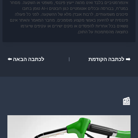
אינפורמטיביים בלבד ואינו מהווה ייעוץ פיננסי, משפטי או השקעה. מסחר
במט"ח, בבורסה ובכלים אוטומטיים כגון רובוטים ו-AI טומן בחובו
סיכונים משמעותיים, לרבות אובדן מלא של ההשקעה. לפני כל פעולה
פיננסית יש להיוועץ באנשי מקצוע מוסמכים. מחבר המאמר והאתר אינם
נושאים בכל אחריות להפסדים או נזקים ישירים או עקיפים שייגרמו
כתוצאה מהסתמכות על התוכן.
ניווט
➡️ לכתבה הקודמת
לכתבה הבאה ⬅️
📰