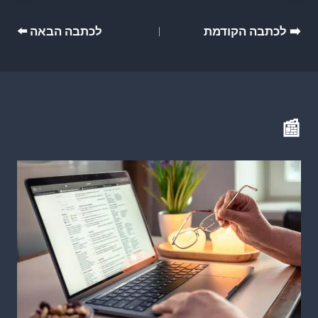
ניווט
➡️ לכתבה הקודמת
לכתבה הבאה ⬅️
📰