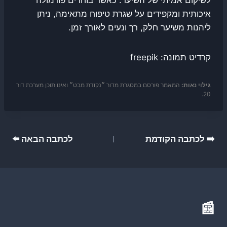
איכותית ומקפידים על שגרת טיפוח מתאימה, ניתן
ליהנות משיער חלק, רך ונעים לאורך זמן.
קרדיט תמונה: freepik
גילוי נאות:
המאמר פורסם במסגרת מדור ״נקודת מבט״ ואינו תוכן מערכת דור
20.
ניווט
➡️ לכתבה הקודמת
לכתבה הבאה ⬅️
📰