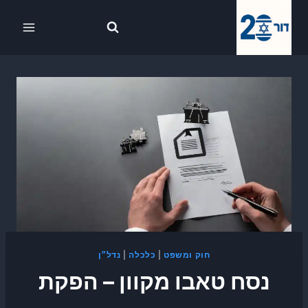
Ski
לתוכן
t
conten
חוק ומשפט
|
כלכלה
|
נדל״ן
נסח טאבו מקוון – הפקת