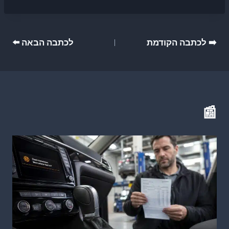
ניווט
➡️ לכתבה הקודמת
לכתבה הבאה ⬅️
📰