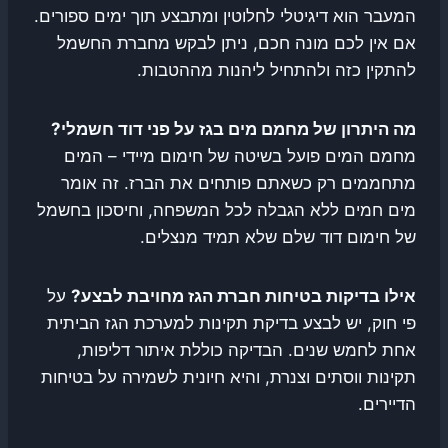
המעבר הוא דיגיטלי לחלוטין ומתבצע תוך ימים ספורים.
אם אין לכם מונה חכם, ניתן לבקש מחברת החשמל
להתקין כזה ולהתחיל ליהנות מההטבות.
מה היתרון של מחמם מים בגז על פני דוד חשמלי?
מחמם המים פועל בשיטה של חימום מיידי – המים
מתחממים רק כשאתם פותחים את הברז. זה אומר
מים חמים ללא הגבלה לכל המשפחה, וחיסכון בחשמל
של חימום דוד שלם שלא תמיד מנצלים.
אילו בדיקות בטיחות חברת הגז מחויבת לבצע?
על
פי חוק, יש לבצע בדיקת תקינות למערכת הגז הביתית
אחת לחמש שנים. הבדיקה כוללת איתור דליפות,
תקינות ווסתים וצנרת, והיא חיונית לשמירה על בטיחות
הדיירים.