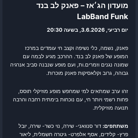
מועדון הג׳אז – פאנק לב בנד
LabBand Funk
יום רביעי, 3.6.2026, בשעה 20:30
פאנק, נשמה, כלי נשיפה וקצב חי עומדים במרכז
המופע של פאנק לב בנד. ההרכב מגיע לבמה עם
שמונה נגנים וזמרים.ות, ועם מופע שנבנה סביב אנרגיה
גבוהה, גרוב וקלאסיקות פאנק מוכרות.
זהו ערב שמתאים למי שמחפש מופע מוזיקלי תוסס,
פחות רשמי ויותר חי, עם נוכחות בימתית רחבה והרבה
תנועה מוזיקלית.
משתתפים:
דור סנוואני- שירה, נוי כשר- שירה, יובל
פרץ- קלידים, אסף אלפרט- גיטרה חשמלית, ליאור