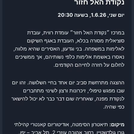
נקודת האל חזור
יום שני, 1.6.26, בשעה 20:30
במרכז ״נקודת האל חזור״ עומדת רווית, עובדת
סוציאלית מסורה בכלא, העובדת באגף השיקום
לאלימות במשפחה. בני וגדעון, האסירים שהיא מלווה,
נאסרו באשמת אלימות כלפי נשותיהם, אך ממשיכים
לחלום על חזרה לחייהם הקודמים.
ההצגה מתרחשת סביב יום אחד בחיי השלושה. זהו יום
שבו מפגש טיפולי, זיכרונות ורצון לשינוי מתחברים
לנקודת מפנה, שאחריה שום דבר כבר לא יכול להישאר
כפי שהיה.
מיקום:
תיאטרון הסימטה, אודיטוריום קאנטרי קהילתי
גורן גולדשטיין, רחוב אהובה עוזרי 2, תל אביב – יפו.