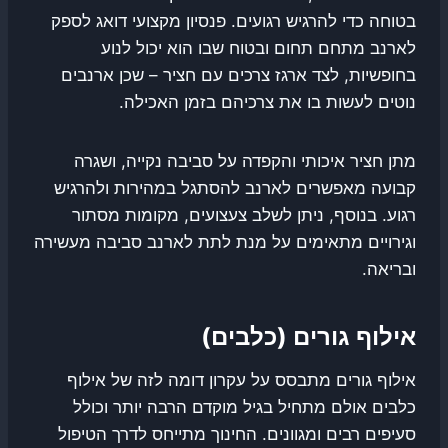
בטוחה כדי להרגיש רגועים. פנסיון מקצועי דואג לספק
לארנב מתחם תחום ובטוח שבו הוא יכול לנוע
בחופשיות, לצד ארגז צרכים עם חציר – שכן ארנבים
נוטים לעשות בו את צרכיהם בזמן האכילה.
מתן חציר איכותי והקפדה על סביבה נקייה, ושגרה
קבועה מאפשרים לארנב להסתגל במהירות ולהרגיש
רגוע. בנוסף, ניתן לשלב צעצועים, מקומות מסתור
וגירויים מתאימים על מנת לתת לארנב סביבה מעשירה
ובריאה.
אילוף גורים (כלבים)
אילוף גורים מתבסס על עקרון דומה לזה של אילוף
כלבים אולם מתחיל בגיל מוקדם הרבה יותר וכולל
סעיפים רבים ומגוונים. החינוך מתייחס לדרך הטיפול