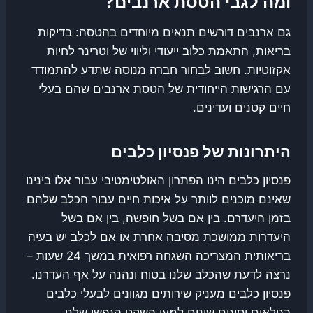
ומה לגבי הטסת ארנבים?
גם ארנבים דורשים תנאים מיוחדים בהטסה: בדיקות
בריאות, התאמת כלוב ייעודי וליווי של וטרינר לחיות
אקזוטיות. חשוב לבחור חברה מנוסה שתדע להתמודד
עם הרגישות הייחודית של הטסת ארנבים שהם בעלי
חיים קטנים ועדינים.
היתרונות של פנסיון כלבים
פנסיון כלבים הינו הפתרון האולטימטיבי עבור אלו בינינו
שאינם מוכנים לוותר על איכות חיים עבור הכלב שלהם
בזמן היעדרם. בין אם בשל חופשה, בין אם בשל
היעדרות ממושכת מסיבה אחרת או אם לכלב יש בעיה
בריאותית המצריכה השגחה רפואית במשך 24 שעות –
נרצה לדעת שהכלב שלנו בטוח ונהנה על אף העדרנו.
פנסיון כלבים מעניק שירותים מגוונים לבעלי כלבים
בגילאים וסוגים שונים למען השקט הנפשי שלנו.