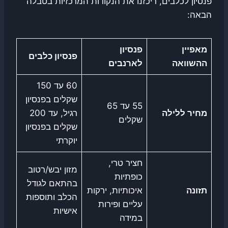
פנסיון לכלבים, ריכזנו את הנקודות המרכזיות בטבלה
הבאה:
מאפיין
פנסיון
פנסיון כלבים
ההשוואה
לארנבים
60 עד 150
שקלים בפנסיון
55 עד 65
מחיר ללילה
רגיל, עד 200
שקלים
שקלים בפנסיון
יוקרתי
חציר טרי,
מזון יבש/רטוב
כופתיות
בהתאם לגודל
תזונה
איכותיות, ירקות
הכלב ותוספות
עליים ופירות
אישיות
במידה