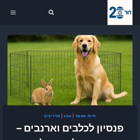
Ski
לתוכן
t
conten
חיות מחמד
|
טבע
|
מדריכים
פנסיון לכלבים וארנבים –