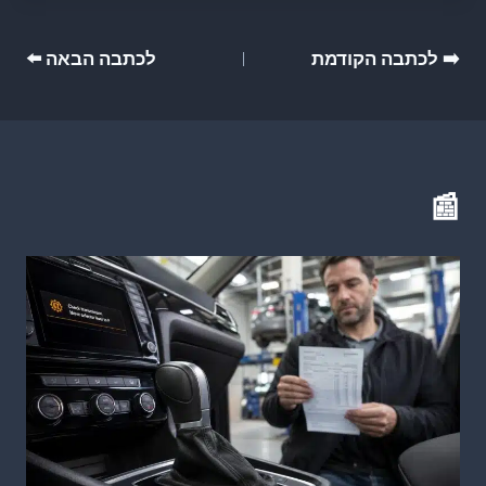
ניווט
➡️ לכתבה הקודמת
לכתבה הבאה ⬅️
📰