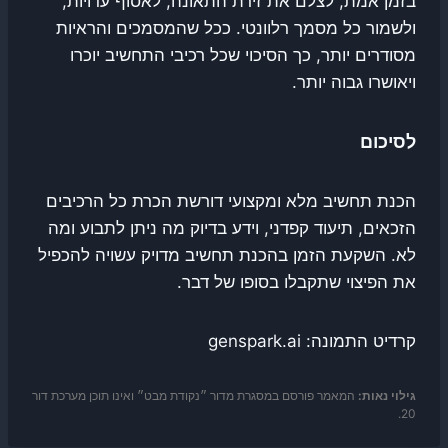
בזמן אמת, לצלם את זירת התאונה, לאסוף עדויות,
ולשמור כל מסמך רלוונטי. ככל שהמסמכים והראיות
מסודרים יותר, כך הסיכוי שכל רכיבי התחשיב יוכרו
ויאושרו גבוה יותר.
לסיכום
הכנת תחשיב מלא ומקצועי דורשת הכרת כל הרכיבים
הזכאים, תיעוד קפדני, וידע בדיוק מה ניתן לתבוע ומה
לא. השקעת הזמן בהכנת תחשיב מדויק עשויה להכפיל
את הפיצוי שתקבלו בסופו של דבר.
קרדיט התמונה: genspark.ai
גילוי נאות:
המאמר פורסם במסגרת מדור ״נקודת מבט״ ואינו תוכן מערכת דור
20.