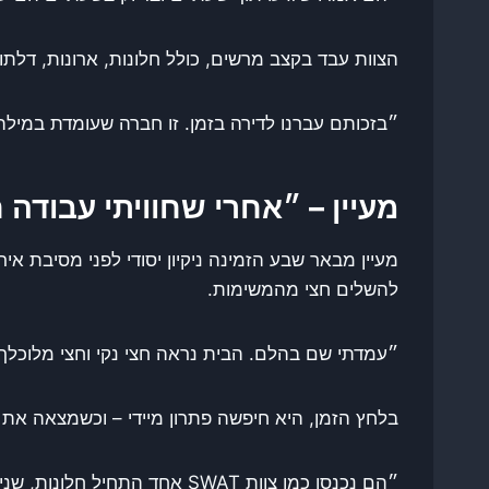
הצוות עבד בקצב מרשים, כולל חלונות, ארונות, דלת
״בזכותם עברנו לדירה בזמן. זו חברה שעומדת במילה 
מעיין – ״אחרי שחוויתי עבודה 
מעיין מבאר שבע הזמינה ניקיון יסודי לפני מסיבת 
להשלים חצי מהמשימות.
״עמדתי שם בהלם. הבית נראה חצי נקי וחצי מלוכלך, 
בלחץ הזמן, היא חיפשה פתרון מיידי – וכשמצאה את נ
״הם נכנסו כמו צוות SWAT אחד התחיל חלונות, שני לקח את הרצפה עם מכונת פוליש, שלישי עבר על מטבח ופינות קטנות. הם עבדו בשקט, במהירות ובלי הפסקה.״