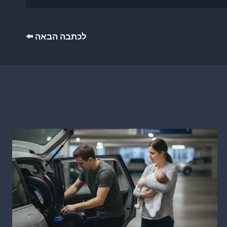
לכתבה הבאה ⬅️