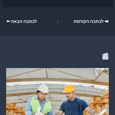
ניווט
➡️ לכתבה הקודמת
לכתבה הבאה ⬅️
📰