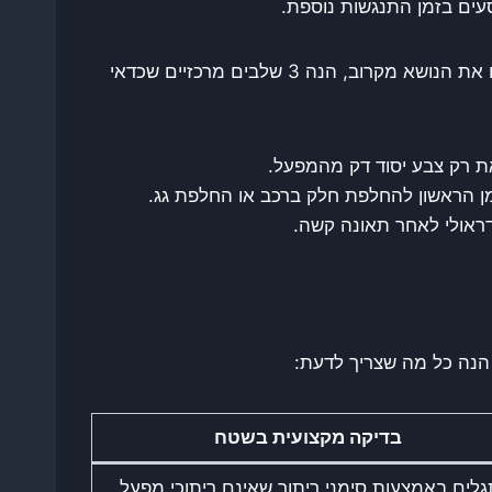
סעים בזמן התנגשות נוספת.
סוחר רכב מזהה את נקודות הכשל הללו במהירות, והן מובילות לפסילה מיידית של העסקה. בשלמה ביל אנחנו מכירים את הנושא מקרוב, הנה 3 שלבים מרכזיים שכדאי
את רק צבע יסוד דק מהמפעל.
מן הראשון להחלפת חלק ברכב או החלפת גג.
דראולי לאחר תאונה קשה.
 הנה כל מה שצריך לדעת:
בדיקה מקצועית בשטח
לים באמצעות סימני ריתוך שאינם ריתוכי מפעל